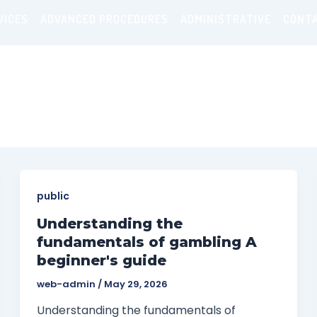
VICES
ADVANCED PROCEDURES
ADMINISTRATIVE
CONT
public
Understanding the
fundamentals of gambling A
beginner's guide
web-admin
/
May 29, 2026
Understanding the fundamentals of