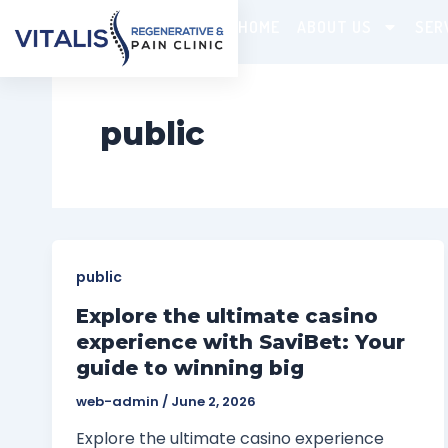
Skip
Post
HOME
ABOUT US
SER
to
pagination
content
public
public
Explore the ultimate casino
experience with SaviBet: Your
guide to winning big
web-admin
/
June 2, 2026
Explore the ultimate casino experience