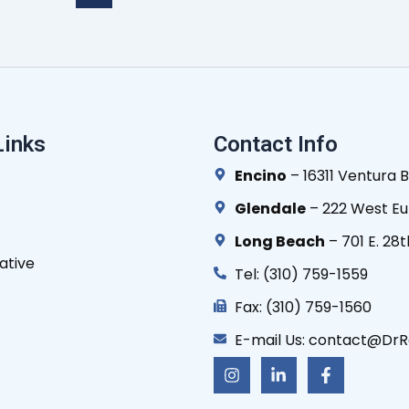
Links
Contact Info
Encino
– 16311 Ventura B
Glendale
– 222 West Eula
Long Beach
– 701 E. 28t
ative
Tel: (310) 759-1559
Fax: (310) 759-1560
E-mail Us: contact@Dr
I
L
F
n
i
a
s
n
c
t
k
e