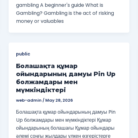
gambling A beginner's guide What is
Gambling? Gambling is the act of risking
money or valuables
public
Болашақта құмар
ойындарының дамуы Pin Up
болжамдары мен
мүмкіндіктері
web-admin
/
May 28, 2026
Болашақта құмар ойындарының дамуы Pin
Up болжамдары мен мүмкіндіктері Құмар
ойындарының болашағы Құмар ойындары
әлемі соңғы жылдары үлкен өзгерістерге