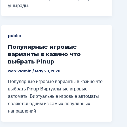
ұшырады.
public
Популярные игровые
варианты в казино что
выбрать Pinup
web-admin
/
May 28, 2026
Популярные игровые варианты в казино что
выбрать Pinup Виртуальные игровые
автоматы Виртуальные игровые автоматы
являются одним из самых популярных
направлений