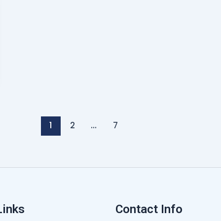
1
2
…
7
Links
Contact Info