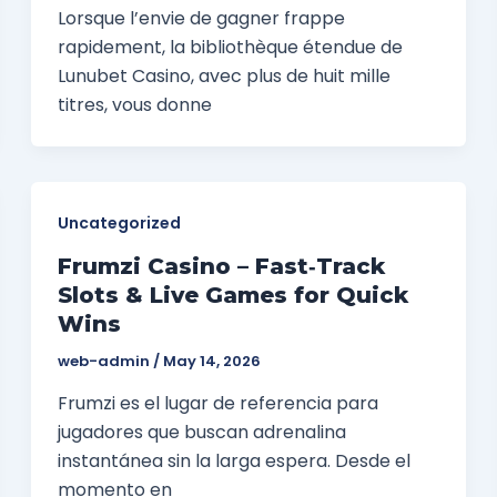
Lorsque l’envie de gagner frappe
rapidement, la bibliothèque étendue de
Lunubet Casino, avec plus de huit mille
titres, vous donne
Uncategorized
Frumzi Casino – Fast‑Track
Slots & Live Games for Quick
Wins
web-admin
/
May 14, 2026
Frumzi es el lugar de referencia para
jugadores que buscan adrenalina
instantánea sin la larga espera. Desde el
momento en