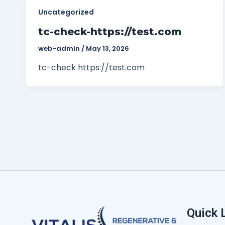
Uncategorized
tc-check-https://test.com
web-admin
/
May 13, 2026
tc-check https://test.com
Quick 