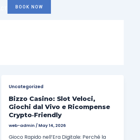
BOOK NOW
ACT
Uncategorized
Bizzo Casino: Slot Veloci,
Giochi dal Vivo e Ricompense
Crypto‑Friendly
web-admin
/
May 14, 2026
Gioco Rapido nell’Era Digitale: Perché la