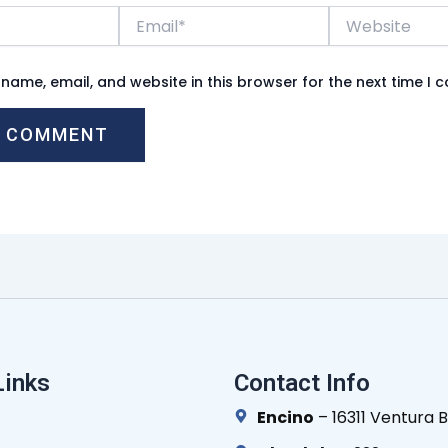
Email*
Website
name, email, and website in this browser for the next time I
Links
Contact Info
Encino
– 16311 Ventura B