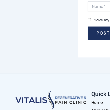
Name*
Save my 
Quick 
Home