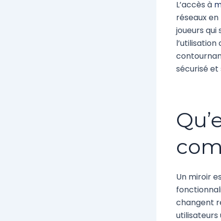
L’accès à
m
réseaux en 
joueurs qui 
l’utilisatio
contournant
sécurisé et
Qu’e
comm
Un miroir e
fonctionnal
changent ré
utilisateur