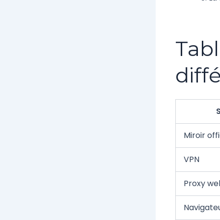
Tabl
diff
S
Miroir offi
VPN
Proxy we
Navigateu