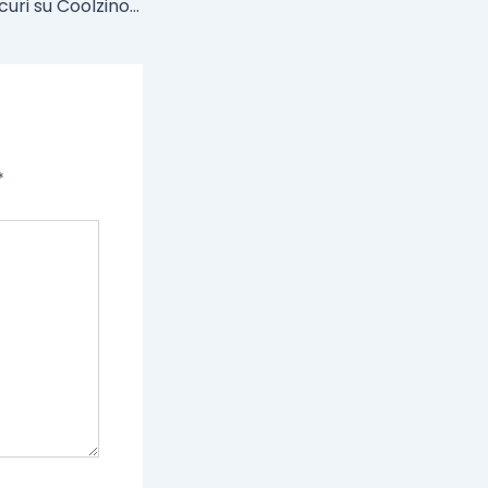
Prelievi rapidi e sicuri su Coolzino Casino senza costi aggiuntivi
*