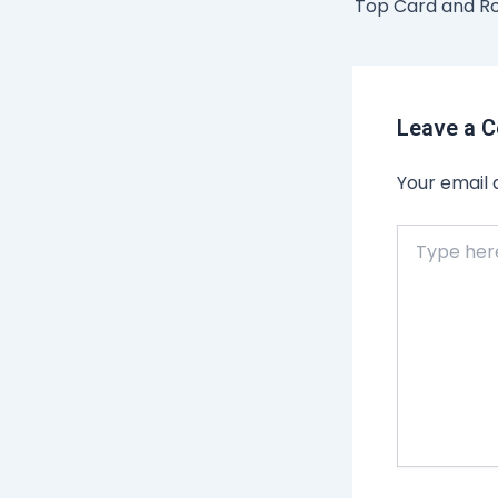
Leave a 
Your email 
Type
here..