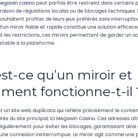
egawin casino
peut parfois être restreint dans certains 
raison de régulations locales ou de blocages techniques. 
souhaitent profiter de leurs jeux préférés sans interruptio
n d’un miroir fiable et rapide constitue une solution efficace
 les restrictions, ces miroirs permettent de garder un a
 stable à la plateforme.
st-ce qu’un miroir et
ent fonctionne-t-il 
st un site web duplicata qui reflète précisément le conten
ités du site principal, ici Megawin Casino. Ces adresses al
gulièrement pour éviter les blocages, garantissant ainsi
s une connexion ininterrompue. Le miroir agit comme une p