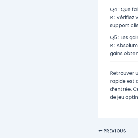
Q4 : Que fai
R : Vérifie
support cli
Q5 : Les gai
R : Absolume
gains obten
Retrouver u
rapide est 
d’entrée. C
de jeu opti
PREVIOUS