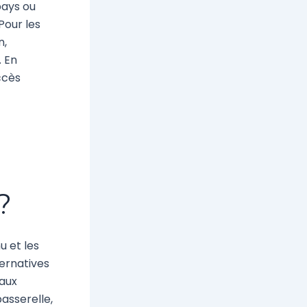
pays ou
Pour les
n,
. En
ccès
?
u et les
ternatives
 aux
asserelle,