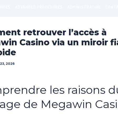
VICES
ADVANCED PROCEDURES
ADMINISTRATIVE
CONT
ent retrouver l’accès à
in Casino via un miroir fi
pide
23, 2026
rendre les raisons d
cage de Megawin Cas