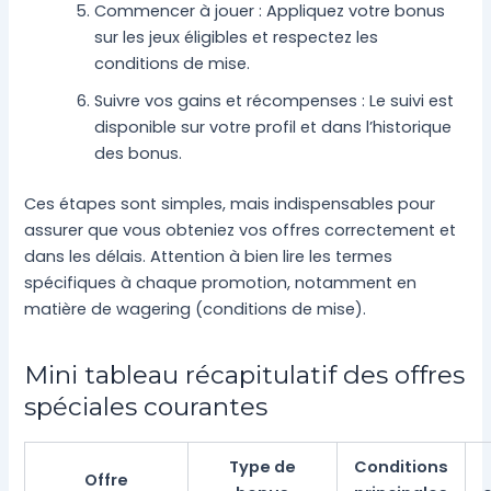
Commencer à jouer : Appliquez votre bonus
sur les jeux éligibles et respectez les
conditions de mise.
Suivre vos gains et récompenses : Le suivi est
disponible sur votre profil et dans l’historique
des bonus.
Ces étapes sont simples, mais indispensables pour
assurer que vous obteniez vos offres correctement et
dans les délais. Attention à bien lire les termes
spécifiques à chaque promotion, notamment en
matière de wagering (conditions de mise).
Mini tableau récapitulatif des offres
spéciales courantes
Type de
Conditions
Offre