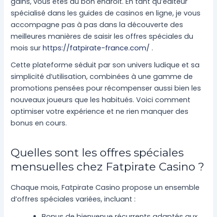
gains, vous êtes au bon endroit. En tant qu’éditeur
spécialisé dans les guides de casinos en ligne, je vous
accompagne pas à pas dans la découverte des
meilleures manières de saisir les offres spéciales du
mois sur
https://fatpirate-france.com/
.
Cette plateforme séduit par son univers ludique et sa
simplicité d’utilisation, combinées à une gamme de
promotions pensées pour récompenser aussi bien les
nouveaux joueurs que les habitués. Voici comment
optimiser votre expérience et ne rien manquer des
bonus en cours.
Quelles sont les offres spéciales
mensuelles chez Fatpirate Casino ?
Chaque mois, Fatpirate Casino propose un ensemble
d’offres spéciales variées, incluant :
Bonus de bienvenue récurrents adaptés aux