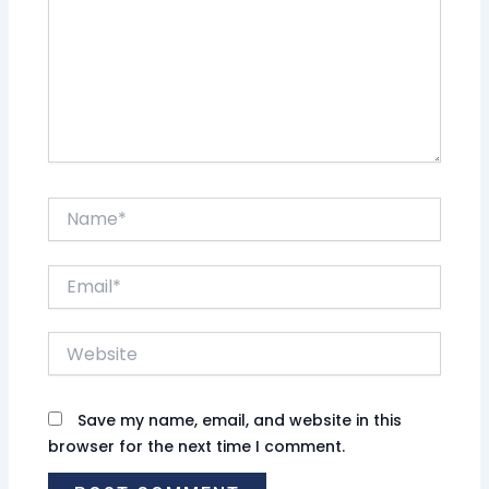
Name*
Email*
Website
Save my name, email, and website in this
browser for the next time I comment.