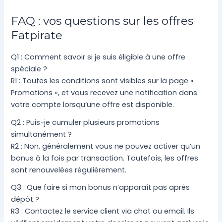
FAQ : vos questions sur les offres
Fatpirate
Q1 : Comment savoir si je suis éligible à une offre
spéciale ?
R1 : Toutes les conditions sont visibles sur la page «
Promotions », et vous recevez une notification dans
votre compte lorsqu’une offre est disponible.
Q2 : Puis-je cumuler plusieurs promotions
simultanément ?
R2 : Non, généralement vous ne pouvez activer qu’un
bonus à la fois par transaction. Toutefois, les offres
sont renouvelées régulièrement.
Q3 : Que faire si mon bonus n’apparaît pas après
dépôt ?
R3 : Contactez le service client via chat ou email. Ils