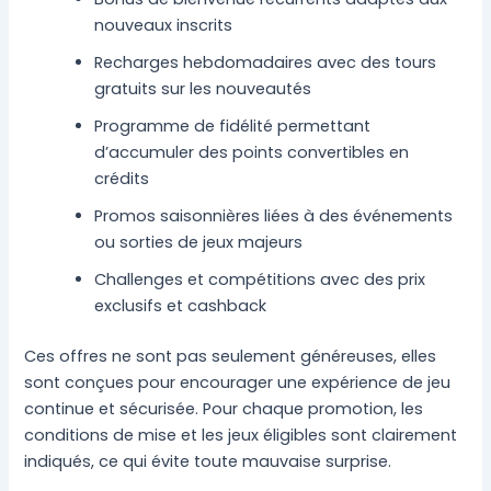
nouveaux inscrits
Recharges hebdomadaires avec des tours
gratuits sur les nouveautés
Programme de fidélité permettant
d’accumuler des points convertibles en
crédits
Promos saisonnières liées à des événements
ou sorties de jeux majeurs
Challenges et compétitions avec des prix
exclusifs et cashback
Ces offres ne sont pas seulement généreuses, elles
sont conçues pour encourager une expérience de jeu
continue et sécurisée. Pour chaque promotion, les
conditions de mise et les jeux éligibles sont clairement
indiqués, ce qui évite toute mauvaise surprise.