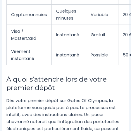
Quelques
Cryptomonnaies
Variable
20 
minutes
Visa /
Instantané
Gratuit
20 
MasterCard
Virement
Instantané
Possible
50 
instantané
À quoi s’attendre lors de votre
premier dépôt
Dès votre premier dépôt sur Gates Of Olympus, la
plateforme vous guide pas à pas. Le processus est
intuitif, avec des instructions claires. Un joueur
chevronné noterait que l’intégration des portefeuilles
électroniques est particulièrement fluide, surpassant