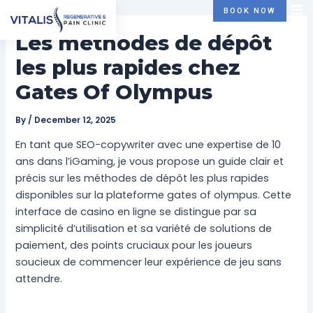
Skip
Post
BOOK NOW
to
navigation
Les méthodes de dépôt
content
les plus rapides chez
Gates Of Olympus
By
/
December 12, 2025
En tant que SEO-copywriter avec une expertise de 10
ans dans l’iGaming, je vous propose un guide clair et
précis sur les méthodes de dépôt les plus rapides
disponibles sur la plateforme gates of olympus. Cette
interface de casino en ligne se distingue par sa
simplicité d’utilisation et sa variété de solutions de
paiement, des points cruciaux pour les joueurs
soucieux de commencer leur expérience de jeu sans
attendre.