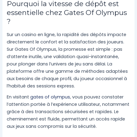
Pourquoi la vitesse de dépôt est
essentielle chez Gates Of Olympus
?
Sur un casino en ligne, la rapidité des dépôts impacte
directement le confort et la satisfaction des joueurs.
Sur Gates Of Olympus, la promesse est simple : pas
d’attente inutile, une validation quasi-instantanée,
pour plonger dans l’univers de jeu sans délai. La
plateforme offre une gamme de méthodes adaptées
aux besoins de chaque profil, du joueur occasionnel à
l’habitué des sessions express.
En visitant
gates of olympus
, vous pouvez constater
l’attention portée à l’expérience utilisateur, notamment
grâce à des transactions sécurisées et rapides. Le
cheminement est fluide, permettant un accès rapide
aux jeux sans compromis sur la sécurité.