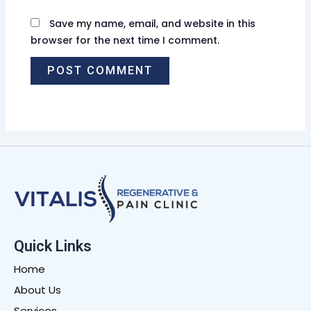
Save my name, email, and website in this
browser for the next time I comment.
Quick Links
Home
About Us
Services