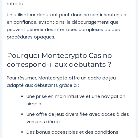
retraits.
Un utilisateur débutant peut donc se sentir soutenu et
en confiance, évitant ainsi le découragement que
peuvent générer des interfaces complexes ou des
procédures opaques.
Pourquoi Montecrypto Casino
correspond-il aux débutants ?
Pour résumer, Montecrypto offre un cadre de jeu
adapté aux débutants grâce à :
Une prise en main intuitive et une navigation
simple
Une offre de jeux diversifiée avec accès à des
versions démo
Des bonus accessibles et des conditions