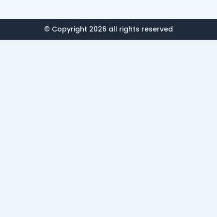
t
k
e
a
e
b
g
d
o
r
i
o
© Copyright 2026 all rights reserved
a
n
k
m
-
-
i
f
n