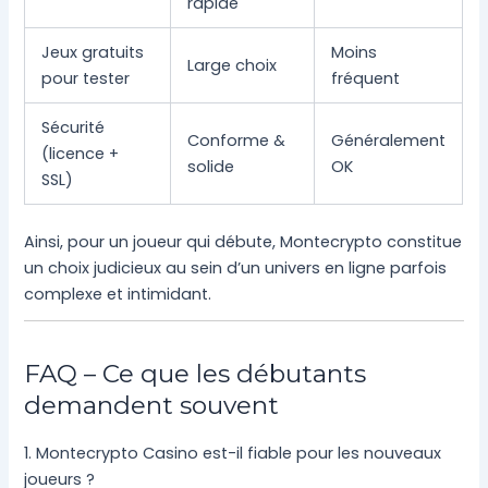
rapide
Jeux gratuits
Moins
Large choix
pour tester
fréquent
Sécurité
Conforme &
Généralement
(licence +
solide
OK
SSL)
Ainsi, pour un joueur qui débute, Montecrypto constitue
un choix judicieux au sein d’un univers en ligne parfois
complexe et intimidant.
FAQ – Ce que les débutants
demandent souvent
1. Montecrypto Casino est-il fiable pour les nouveaux
joueurs ?