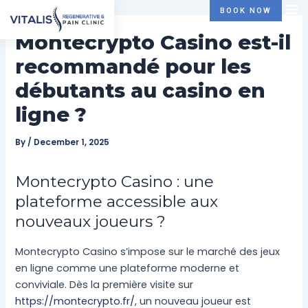
Skip
Post
BOOK NOW
to
navigation
Montecrypto Casino est-il
content
recommandé pour les
débutants au casino en
ligne ?
By
/
December 1, 2025
Montecrypto Casino : une
plateforme accessible aux
nouveaux joueurs ?
Montecrypto Casino s’impose sur le marché des jeux
en ligne comme une plateforme moderne et
conviviale. Dès la première visite sur
https://montecrypto.fr/
, un nouveau joueur est