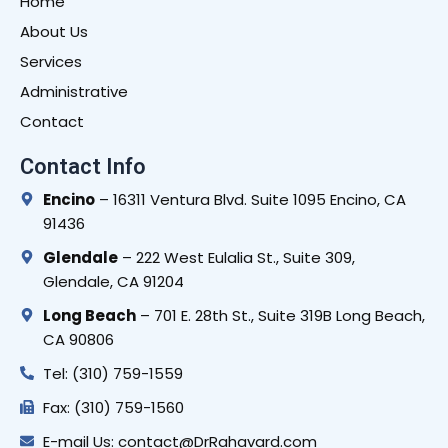
Home
About Us
Services
Administrative
Contact
Contact Info
Encino
– 16311 Ventura Blvd. Suite 1095 Encino, CA
91436
Glendale
– 222 West Eulalia St., Suite 309,
Glendale, CA 91204
Long Beach
– 701 E. 28th St., Suite 319B Long Beach,
CA 90806
Tel: (310) 759-1559
Fax: (310) 759-1560
E-mail Us: contact@DrRahavard.com