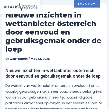
Skip
Post
BOOK NOW
to
navigation
Nieuwe inzichten in
content
wettanbieter österreich
door eenvoud en
gebruiksgemak onder de
loep
By
web-admin
/
May 13, 2026
Nieuwe inzichten in wettanbieter österreich
door eenvoud en gebruiksgemak onder de loep
De wereld van
wettanbieter österreich
evolueert snel,
waarbij gebruiksgemak en eenvoud steeds belangrijker
worden voor gebruikers. In een tijd waarin digitale
platforms elkaar snel opvolgen, is het essentieel om te
begrijpen hoe deze kenmerken bijdragen aan betere