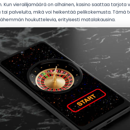
. Kun vierailijamäärä on alhainen, kasino saattaa tarjo
tai palveluita, mikä voi heikentää pelikokemusta. Tämä 
vähemmän houkuttelevia, erityisesti matalakausina.