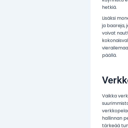
hetkiä.
Lisäksi mon
ja baareja,
voivat naut
kokonaisval
vierailema
päällä.
Verkko
Vaikka verkk
suurimmista
verkkopelaa
hallinnan p
tärkeää tun