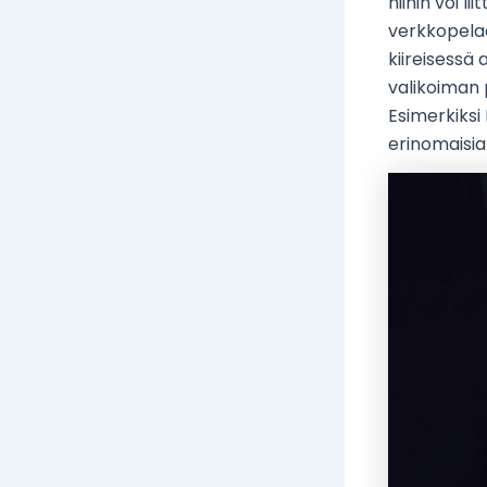
niihin voi l
verkkopelaa
kiireisessä 
valikoiman p
Esimerkiksi
erinomaisia