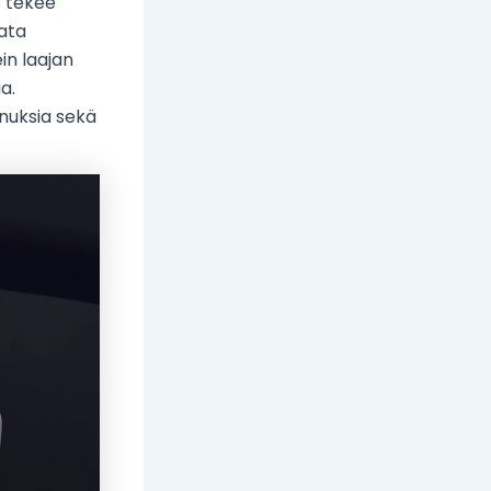
s tekee
lata
in laajan
a.
onuksia sekä