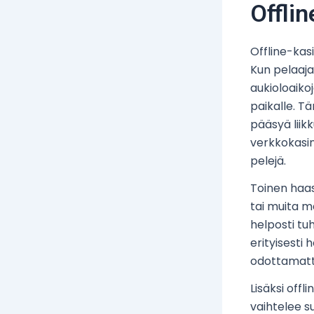
Offlin
Offline-kas
Kun pelaaja
aukioloaiko
paikalle. Täm
pääsyä liikk
verkkokasin
pelejä.
Toinen haas
tai muita ma
helposti tu
erityisesti
odottamattom
Lisäksi offl
vaihtelee s